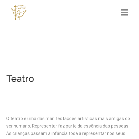
ESMA
Admissões
Teatro
Área Pedagógica
Oferta Educativa
CISSF
O teatro é uma das manifestações artísticas mais antigas do
Contactos
ser humano. Representar faz parte da essência das pessoas.
As crianças passam a infância toda a representar nos seus
Área Reservada