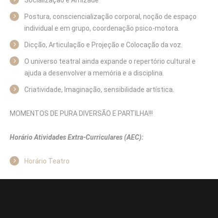
Socialização e Amizade
Postura, consciencialização corporal, noção de espaço
individual e em grupo, coordenação psico-motora.
Dicção, Articulação e Projeção e Colocação da voz.
O universo teatral ainda expande o repertório cultural e
ajuda a desenvolver a memória e a disciplina.
Criatividade, Imaginação, sensibilidade artística.
MOMENTOS DE PURA DIVERSÃO E PARTILHA!!!
Horário Atividades Extra-Curriculares (AEC):
Horário Teatro