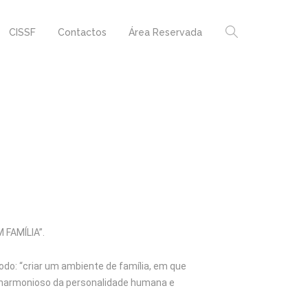
CISSF
Contactos
Área Reservada
 FAMÍLIA”.
do: “criar um ambiente de família, em que
o harmonioso da personalidade humana e