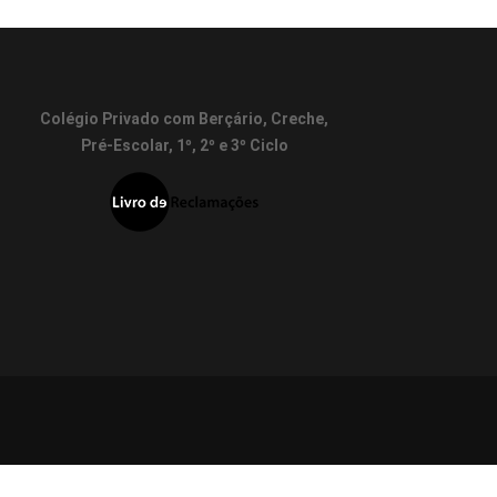
Colégio Privado com Berçário, Creche,
Pré-Escolar, 1º, 2º e 3º Ciclo