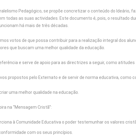
alelismo Pedagógico, se propõe concretizar o conteúdo do Ideário, fa
m todas as suas actividades. Este documento é, pois, o resultado du
funcionam há mais de três décadas.
os votos de que possa contribuir para a realização integral dos alu
adores que buscam uma melhor qualidade da educação.
erência e serve de apoio para as directrizes a seguir, como atitudes
tivos propostos pelo Externato e de servir de norma educativa, como c
criar uma melhor qualidade na educação.
pira na “Mensagem Cristã”:
ciona à Comunidade Educativa o poder testemunhar os valores crist
onformidade com os seus princípios.