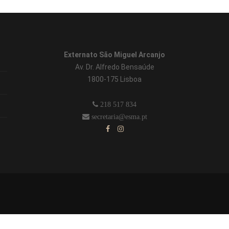
Externato São Miguel Arcanjo
Av. Dr. Alfredo Bensaúde
1800-175 Lisboa
218 517 834
secretaria@esma.pt