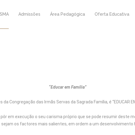
ESMA
Admissões
Área Pedagógica
Oferta Educativa
“Educar em Família”
is da Congregação das Irmãs Servas da Sagrada Família, é “EDUCAR EM
pôr em execução o seu carisma próprio que se pode resumir deste mo
nto sejam os factores mais salientes, em ordem a um desenvolviment