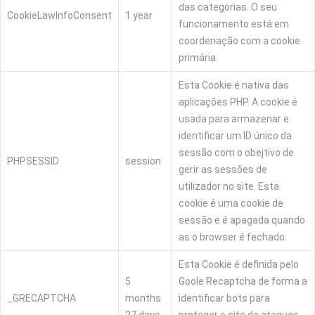
das categorias. O seu
CookieLawInfoConsent
1 year
funcionamento está em
coordenação com a cookie
primária.
Esta Cookie é nativa das
aplicações PHP. A cookie é
usada para armazenar e
identificar um ID único da
sessão com o obejtivo de
PHPSESSID
session
gerir as sessões de
utilizador no site. Esta
cookie é uma cookie de
sessão e é apagada quando
as o browser é fechado.
Esta Cookie é definida pelo
5
Goole Recaptcha de forma a
_GRECAPTCHA
months
identificar bots para
27 days
proteger o site de ataques