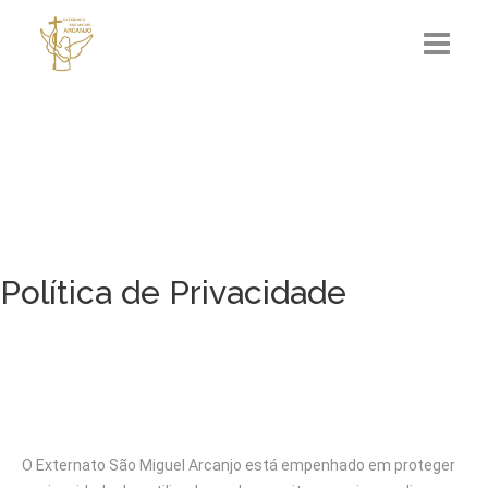
ESMA
Admissões
Área Pedagógica
Política de Privacidade
Oferta Educativa
CISSF
Contactos
O Externato São Miguel Arcanjo está empenhado em proteger
Área Reservada